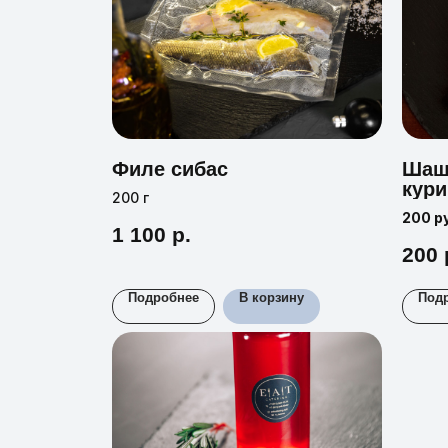
Филе сибас
Шаш
кури
200 г
мар
200 р
1 100
р.
200
Подробнее
В корзину
Под