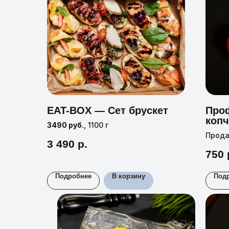
EAT-BOX — Сет брускет
Проф
копч
3490 руб.
, 1100 г
Прода
3 490
р.
Цена 
750
Подробнее
В корзину
Под