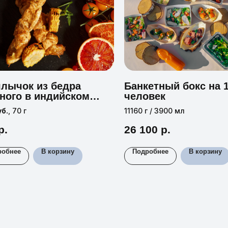
лычок из бедра
Банкетный бокс на 
ного в индийском
человек
инаде
уб.
, 70 г
11160 г / 3900 мл
р.
26 100
р.
робнее
В корзину
Подробнее
В корзину