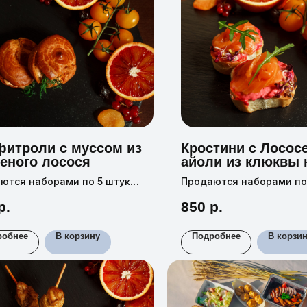
итроли с муссом из
Кростини с Лососе
еного лосося
айоли из клюквы 
ются наборами по 5 штук
Продаются наборами по
1 штуки —
150 руб,
35 г
Цена 1 штуки —
170 руб,
р.
850
р.
робнее
В корзину
Подробнее
В корзи