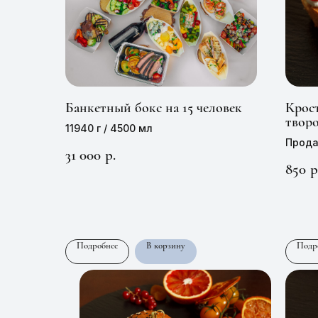
Банкетный бокс на 15 человек
Крос
твор
11940 г / 4500 мл
тома
Прода
31 000
р.
Цена 
850
р
Подробнее
В корзину
Подр