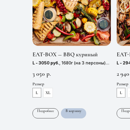
EAT-BOX — BBQ куриный
EAT-
L - 3050 руб.
, 1680г (на 3 персоны)
L - 29
XL - 3590 руб.
, 2300г (на 4 персоны)
XL - 3
3 050
2 940
р.
Размер
Размер
L
XL
L
Подробнее
В корзину
Подр