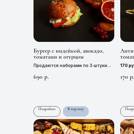
Бургер с индейкой, авокадо,
Анти
томатами и огурцом
тома
масл
Продаются наборами по 3 штуки
170 ру
Цена 1 штуки —
230 руб,
100 г
690
170
р.
р
Подробнее
В корзину
Подр