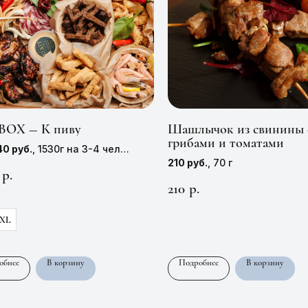
BOX — К пиву
Шашлычок из свинины 
грибами и томатами
40 руб.
, 1530г на 3-4 чел
210 руб.
, 70 г
770 руб.
, 2150г на 5-6 чел
р.
210
р.
XL
обнее
В корзину
Подробнее
В корзину