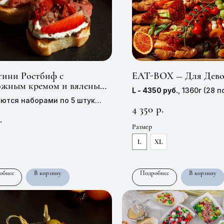
тини Ростбиф с
EAT-BOX — Для Дево
ожным кремом и вялеными
L - 4350 руб.
, 1360г (28 
тами
ются наборами по 5 штук
персон)
4 350
р.
1 штуки —
170 руб,
35 г
XL - 4890 руб.
, 1685г (33
.
5 персон)
Размер
L
XL
обнее
В корзину
Подробнее
В корзину