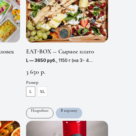
еловек
EAT-BOX — Сырное плато
L — 3650 руб.
, 1150 г (на 3- 4
персоны)
3 650
р.
XL — 4150 руб.
, 1570 г (на 5 персон)
Размер
L
XL
Подробнее
В корзину