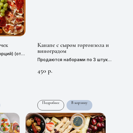
чек
Канапе с сыром горгонзола и
виноградом
порций) (от 4
Продаются наборами по 3 штук
Цена 1 штуки —
150 руб,
30 г
 порций)(от
450
р.
Подробнее
В корзину