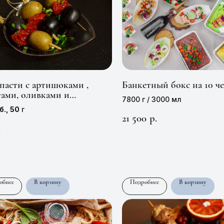
пасти с артишоками ,
Банкетный бокс на 10 ч
тами, оливками и
7800 г / 3000 мл
инами
б., 50
г
21 500
р.
.
обнее
В корзину
Подробнее
В корзину