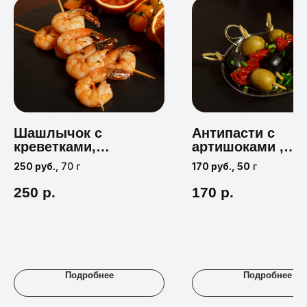
Шашлычок с
Антипасти с
креветками,
артишоками ,
чесноком и
томатами, олив
250 руб.
, 70 г
170 руб., 50
г
цитрусами
и маслинами
250
р.
170
р.
Подробнее
Подробнее