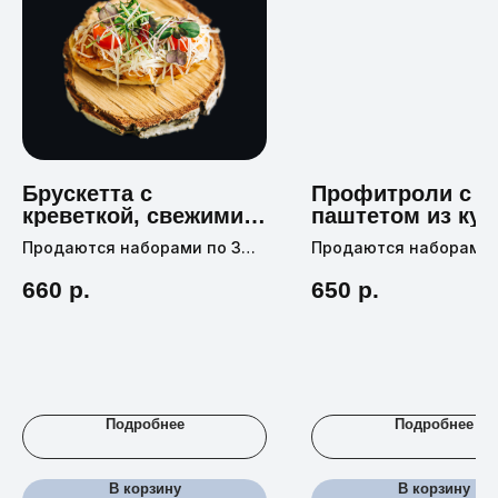
Брускетта с
Профитроли с
креветкой, свежими
паштетом из ку
огурцами и
печени
Продаются наборами по 3
Продаются наборами 
перепелиным яйцом
штуки
штук
660
р.
650
р.
Цена 1 штуки —
220 руб,
55 г
Цена 1 штуки —
130 ру
Подробнее
Подробнее
В корзину
В корзину