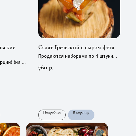
вские
Салат Греческий с сыром фета
Продаются наборами по 4 штуки
орций) (на 5
Цена 1 штуки —
190 руб,
55 г
760
р.
 порций)(на
Подробнее
В корзину