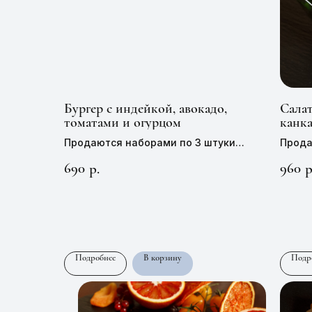
Бургер с индейкой, авокадо,
Салат
томатами и огурцом
канка
пере
Продаются наборами по 3 штуки
Прода
Цена 1 штуки —
230 руб,
100 г
Цена 
690
960
р.
р
Подробнее
В корзину
Подр