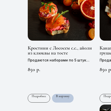
Кростини с Лососем с.с., айоли
Кана
из клюквы на тосте
груш
Продаются наборами по 5 штук
Прода
Цена 1 штуки —
170 руб,
35 г
Цена 
850
850
р.
р
Подробнее
В корзину
Подр