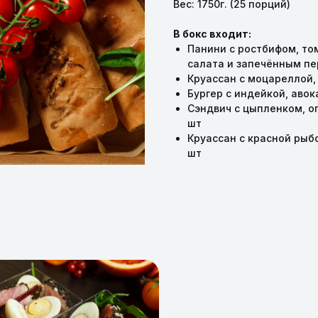
Вес: 1750г. (25 порций)
В бокс входит:
Панини с ростбифом, то
салата и запечённым пе
Круассан с моцареллой, 
Бургер с индейкой, авок
Сэндвич с цыпленком, ог
шт
Круассан с красной рыбо
шт