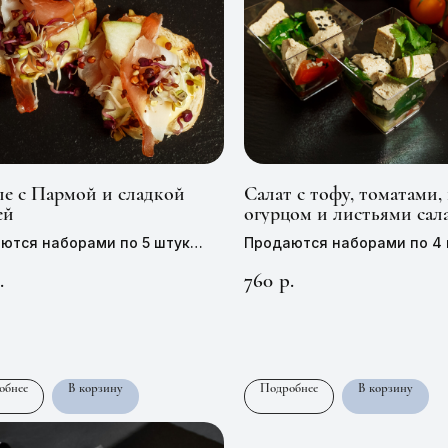
пе с Пармой и сладкой
Салат с тофу, томатами,
ей
огурцом и листьями сал
ются наборами по 5 штук
Продаются наборами по 4
1 штуки —
170 руб,
35 г
Цена 1 штуки —
190 руб,
55 
760
.
р.
обнее
В корзину
Подробнее
В корзину