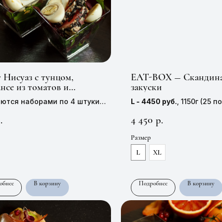
 Нисуаз с тунцом,
EAT-BOX — Скандина
нсе из томатов и
закуски
пелиным яйцом
ются наборами по 4 штуки
L - 4450 руб.
, 1150г (25 п
1 штуки —
240 руб,
55 г
персон)
4 450
.
р.
XL - 7250 руб.
, 2275г (50
10 персон)
Размер
L
XL
обнее
В корзину
Подробнее
В корзину